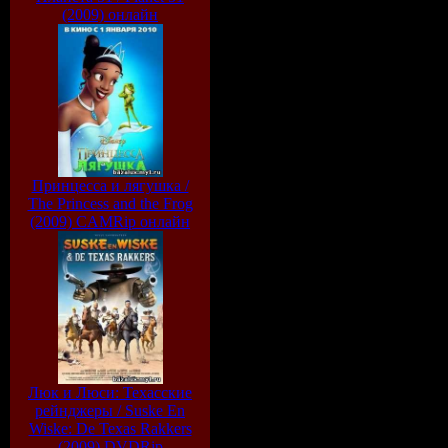
(2009) онлайн
Принцесса и лягушка /
The Princess and the Frog
(2009) CAMRip онлайн
Люк и Люси: Техасские
рейнджеры / Suske En
Wiske: De Texas Rakkers
(2009) DVDRip