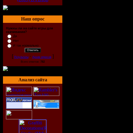
Наш опрос
Нужны ли на сайте игры для
скачивания?
Да
Нет
И так нормально
[
·
]
Результаты
Архив опросов
Всего ответов:
782
Анализ сайта