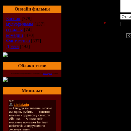
Онлайн фильмы
Оценка сайта:
Боевик
[378]
Код безопасности
*
:
мультфильмы
[137]
сериалы
[74]
комедии
[470]
Фантастика
[337]
Драма
[493]
Облако тэгов
Для красивого отображения этого блока требуется
Flash Player 9
или выше.
Мини-чат