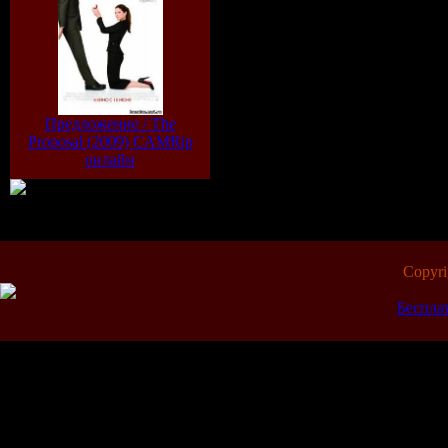
Предложение / The
Proposal (2009) CAMRip
онлайн
Copyr
Беспла