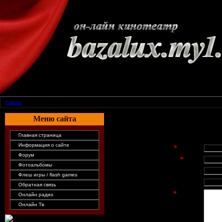
Главная
| |
Меню сайта
С помощью формы обратной связ
сайта.
Главная страница
Информация о сайте
Имя отправителя
*
:
Форум
E-mail отправителя
*
:
Фотоальбомы
Адрес веб-сайта:
Флеш игры / flash games
Тема письма:
Обратная связь
Текст сообщения
*
:
Онлайн радио
Онлайн Тв