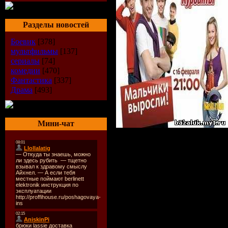
Разделы новостей
Боевик
[378]
мультфильмы
[137]
сериалы
[74]
комедии
[470]
Фантастика
[337]
Драма
[493]
Мини-чат
О фильме:
Пролетело время,
Суворовском учил
пути юных друзе
разойдутся. Но н