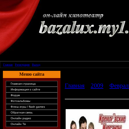
Главная
|
Регистрация
|
Выход
Меню сайта
Главная страница
Главная
»
2009
»
Феврал
Информация о сайте
(2009) SATRip 50 серия
Форум
Фотоальбомы
Кремлёвские курсанты (2009) 
Флеш игры / flash games
Обратная связь
Онлайн радио
Онлайн Тв