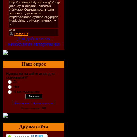
друзей - Илья Су
Перепечко и Але
встречаются в М
военном командн
Для добавления
вступительных эк
необходима авторизация
поступают в Учи
вчерашними школ
Наш опрос
за плечами служ
Нужны ли на сайте игры для
скачивания?
Да
России.
Нет
И так нормально
[
·
]
Результаты
Архив опросов
Всего ответов:
782
Сериал Кремлевс
Год выпуска: 200
Друзья сайта
Жанр: драмеди