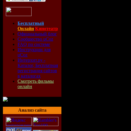
Продолжительнос
серия
Бесплатный
Режиссер: Вален
Онлайн
Кинотеатр
Официальный блог
В ролях: Павел Б
Сообщество uCoz
FAQ по системе
Венес, Кирилл Е
Инструкции для
uCoz
Учиткина, Юрий 
Интерхит.ру -
Добронравов, Сер
Каталог, Бесплатная
регистрация сайтов
Жолобов, Андрей
в каталогах
Смотреть фильмы
Пискарева, Дарья
онлайн
Соленов, Алексе
Аптовцев, Денис
Анализ сайта
Дривень, Сергей 
Кадыров, Дмитри