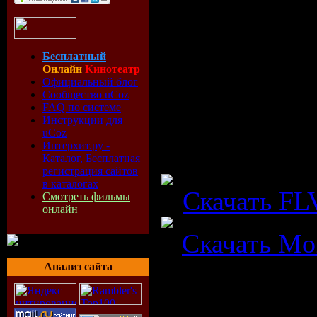
Для воспроиз
экран нажмите
Бесплатный
Онлайн
Кинотеатр
Официальный блог
Для корректн
Сообщество uCoz
FAQ по системе
фильмов Вам
Инструкции для
uCoz
Интерхит.ру -
Каталог, Бесплатная
регистрация сайтов
в каталогах
1/
Скачать FLV
Смотреть фильмы
онлайн
2.
Скачать Mo
----------------
Анализ сайта
Приятного п