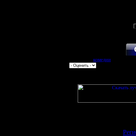
Категория:
комедии
| Просмотро
Всего комментариев:
0
Добавлять комментарии 
по
[
Реги