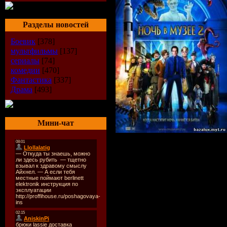
Разделы новостей
Боевик
[378]
мультфильмы
[137]
сериалы
[74]
комедии
[470]
Фантастика
[337]
Драма
[493]
Мини-чат
О фильме:
Сюжет упакуе