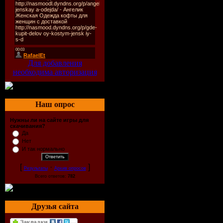
большинство 
Естественной
отправит их 
Для добавления
архив в Ваши
необходима авторизация
место прибуд
Наш опрос
Ларри, сердц
Нужны ли на сайте игры для
скачивания?
окажется ра
Да
Нет
И так нормально
исторической
[
·
]
Результаты
Архив опросов
исполнении 
Всего ответов:
782
Друзья сайта