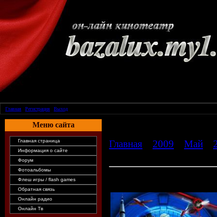
Главная
|
Регистрация
|
Выход
Меню сайта
Главная страница
Главная
»
2009
»
Май
»
Информация о сайте
Museum: Battle of the Sm
Форум
Фотоальбомы
Ночь в музее 2 / Night at the Mus
Флеш игры / flash games
TS онлайн
Обратная связь
Онлайн радио
Онлайн Тв