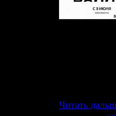
Робот ВАЛЛ*И
прилежно тру
опустевшей З
нашу планету
которые оста
улетевшие в
Читать дальш