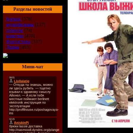
Разделы новостей
Боевик
[378]
мультфильмы
[137]
сериалы
[74]
комедии
[470]
Фантастика
[337]
Драма
[493]
Мини-чат