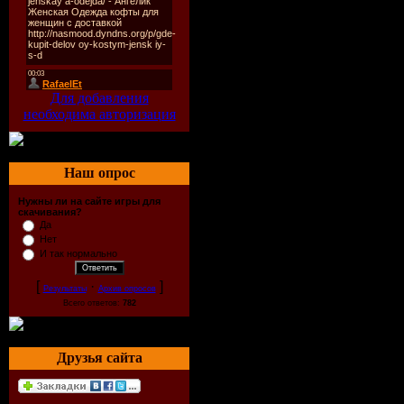
О фильме: В 
уморительно
«невероятно
Для добавления
необходима авторизация
Уилсон» игра
Тейлора – не
Наш опрос
Нужны ли на сайте игры для
прошлом наем
скачивания?
Да
Нет
самозванца п
И так нормально
искусствам. 
[
·
]
Результаты
Архив опросов
Всего ответов:
782
мечтающие о
Друзья сайта
обидчикам –