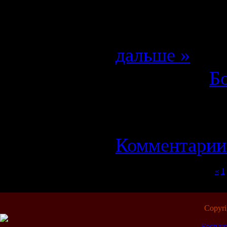
Джет Ли, Ма
Ханна, Миш
дальше »
Категория:
Б
Просмотров: 
26.08.2008
| Р
Комментарии 
«
1
Copyr
Беспла