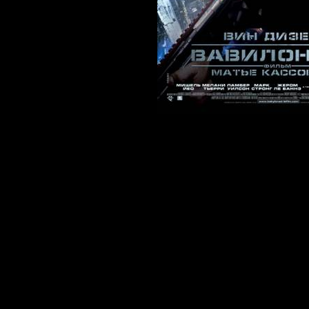
Год выхода: 
Жанр: Фантас
триллер, при
Режиссер: Ма
В ролях: Вин
Депардье, М