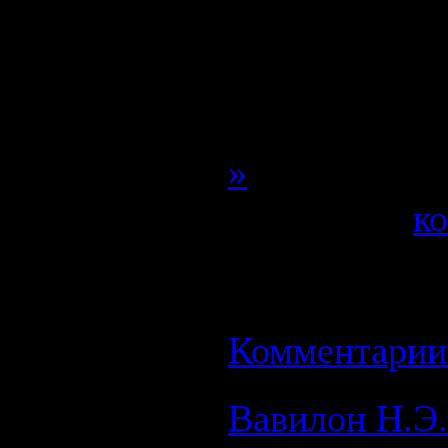
Альпа Чино и
кинопремий, 
фильма пере
»
Категория:
к
Просмотров: 
27.08.2008
| Р
Комментарии 
Вавилон Н.Э.