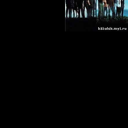
О фильме: Са
выполнявший
маршруту Си
Анджелес, те
48 пассажиро
смерти и ока
затерянном в