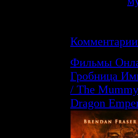
Категория:
м
Просмотров: 
27.08.2008
| Р
Комментарии 
Фильмы Онла
Гробница Им
/ The Mummy:
Dragon Emper