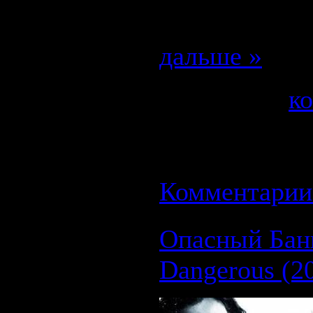
Один день и
дальше »
Категория:
к
Просмотров: 
08.09.2008
| Р
Комментарии 
Опасный Банг
Dangerous (2