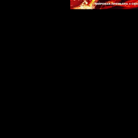
О фильме:
Четыре глав
наемного уби
задавать вопр
правых и вин
интересовать
имеющими от
работе; 4) зна
уйти богато.