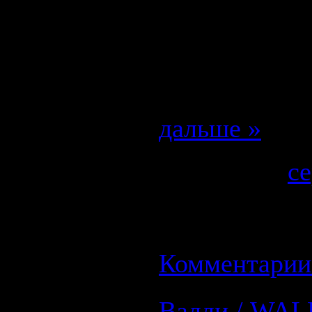
Шансы на то,
ничтожно мал
выжить в усл
природы, ге
дальше »
Категория:
с
Просмотров: 
27.08.2008
| Р
Комментарии 
Валли / WAL