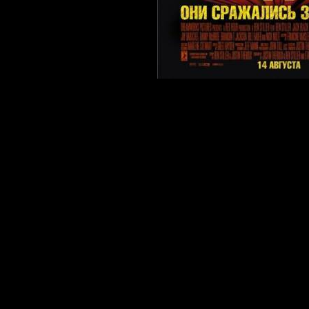
О фильме:
Камера. Мото
реальных джу
съемки супер
участием бол
которых: кру
боевиков, ма
юмора, черн