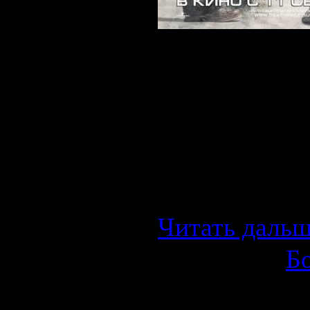
О фильме:
Трехкратный
Дженсен Эйм
тюрьму за уб
не совершал.
чтобы выпуст
Читать дальш
Категория:
Б
Просмотров: 