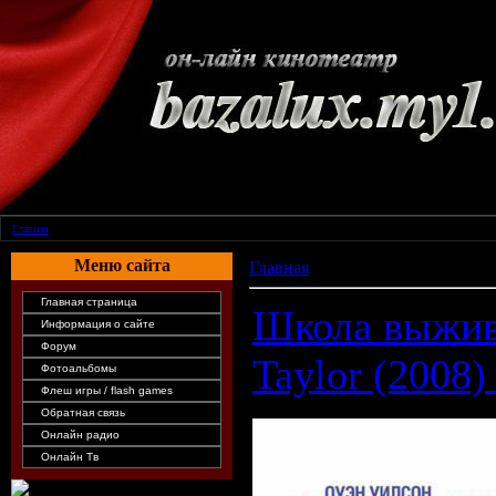
Главная
| |
Меню сайта
Главная
»
Архив материалов
Главная страница
Школа выжива
Информация о сайте
Форум
Taylor (2008)
Фотоальбомы
Флеш игры / flash games
Обратная связь
Онлайн радио
Онлайн Тв