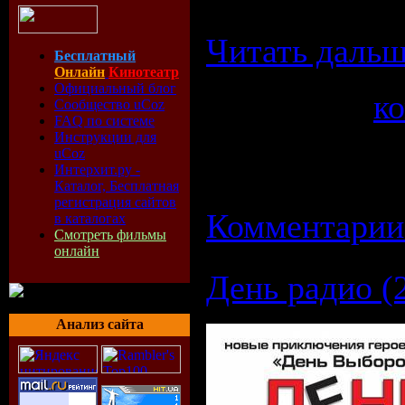
задиралам – 
Читать дальш
Бесплатный
Онлайн
Кинотеатр
Официальный блог
Категория:
к
Сообщество uCoz
FAQ по системе
Просмотров: 
Инструкции для
uCoz
Интерхит.ру -
08.09.2008
| Р
Каталог, Бесплатная
регистрация сайтов
Комментарии 
в каталогах
Смотреть фильмы
онлайн
День радио (
Анализ сайта